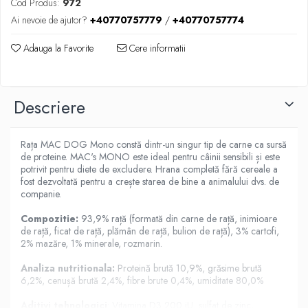
Cod Produs:
972
Ai nevoie de ajutor?
+40770757779
/
+40770757774
Adauga la Favorite
Cere informatii
Descriere
Rața MAC DOG Mono constă dintr-un singur tip de carne ca sursă
de proteine. MAC's MONO este ideal pentru câinii sensibili și este
potrivit pentru diete de excludere. Hrana completă fără cereale a
fost dezvoltată pentru a crește starea de bine a animalului dvs. de
companie.
Compozitie:
93,9% rață (formată din carne de rață, inimioare
de rață, ficat de rață, plămân de rață, bulion de rață), 3% cartofi,
2% mazăre, 1% minerale, rozmarin.
Analiza nutritionala:
Proteină brută 10,9%, grăsime brută
6,2%, cenușă brută 2,4%, fibre brute 0,4%, umiditate 80,0%
Aditivi tehnologici
: Vitamina D3 200 iU, sulfat de zinc,