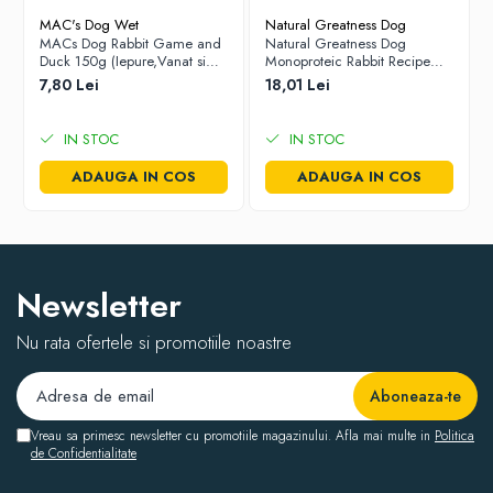
MAC's Dog Wet
Natural Greatness Dog
MACs Dog Rabbit Game and
Natural Greatness Dog
Duck 150g (Iepure,Vanat si
Monoproteic Rabbit Recipe
Rata)
400g
7,80 Lei
18,01 Lei
IN STOC
IN STOC
ADAUGA IN COS
ADAUGA IN COS
Newsletter
Nu rata ofertele si promotiile noastre
Vreau sa primesc newsletter cu promotiile magazinului. Afla mai multe in
Politica
de Confidentialitate