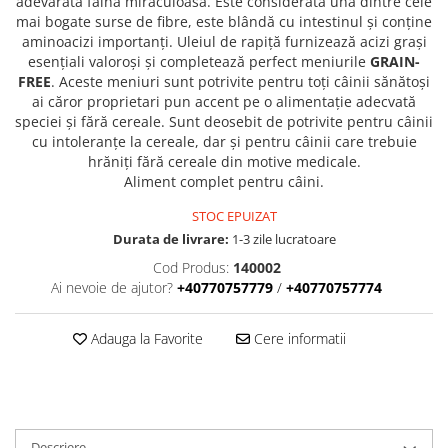
adevărată făină miraculoasă. Este considerată una dintre cele
Donatii hrana
mai bogate surse de fibre, este blândă cu intestinul și conține
petexpress PLUS+
aminoacizi importanți. Uleiul de rapiță furnizează acizi grași
Promotii si oferte
esențiali valoroși și completează perfect meniurile
GRAIN-
FREE
. Aceste meniuri sunt potrivite pentru toți câinii sănătoși
ROZATOARE
ai căror proprietari pun accent pe o alimentație adecvată
VANZARE RAPIDA
speciei și fără cereale. Sunt deosebit de potrivite pentru câinii
cu intoleranțe la cereale, dar și pentru câinii care trebuie
hrăniți fără cereale din motive medicale.
Aliment complet pentru câini.
STOC EPUIZAT
Durata de livrare:
1-3 zile lucratoare
Cod Produs:
140002
Ai nevoie de ajutor?
+40770757779
/
+40770757774
Adauga la Favorite
Cere informatii
Descriere