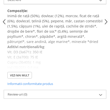
Compoziție:
Inimă de rață (50%), dovleac (12%), morcov, ficat de rață
(6%), dovlecel, țelină (5%), pepene, măr, castan comestibil
(1,5%), căpșuni (1%), ulei de rapiță, cochilie de stridii*,
drojdie de bere*, flori de soc* (0,4%), semințe de
psyllium*, chiron*, păpădie*, argilă minerală*,
pătrunjel*, sare andină, alge marine*, minerale *dried
Aditivi nutriționali/kg
:
Vit. D3 (3a671): 350 IE
Vit. E (3a700): 75 IE
Cupru (3b405): 1 mg
Iod (3b201): 0,8 mg
Zinc (3b603): 20 mg
VEZI MAI MULT
Raport
:
Carne : legume/fructe/ierburi : alte ingrediente crude =
Informatii conformitate produs
56% : 40% : 4%
Review-uri
(0)
Componente analitice:
Proteine: 7,8%
Conținut de grăsimi: 4,1%