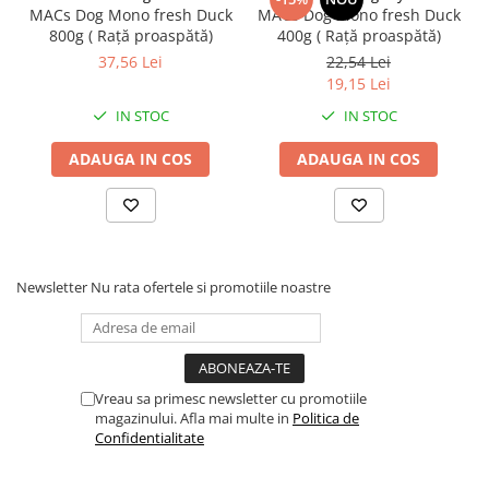
MACs Dog Mono fresh Duck
MACs Dog Mono fresh Duck
circumstanțele individuale ale câinelui (zona de exercițiu,
800g ( Rață proaspătă)
400g ( Rață proaspătă)
nivelul de activitate, rasă, metabolism, perioada anului).
37,56 Lei
22,54 Lei
Recomandăm verificări periodice ale greutății.
19,15 Lei
IN STOC
IN STOC
ADAUGA IN COS
ADAUGA IN COS
Newsletter
Nu rata ofertele si promotiile noastre
Vreau sa primesc newsletter cu promotiile
magazinului. Afla mai multe in
Politica de
Confidentialitate