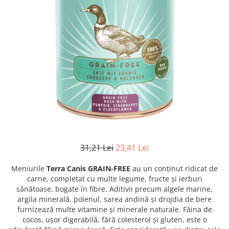
RECOMPENSE
VITAMINE & SUPLIMENTE
PISICI
ACCESORII
Hamuri
Dieta
HRANA UMEDA
HRANA USCATA
INGRIJIRE
JUCARII
31,21 Lei
23,41 Lei
NISIP & ASTERNUT IGIENIC
Meniurile
Terra Canis GRAIN-FREE
au un conținut ridicat de
RECOMPENSE
carne, completat cu multe legume, fructe și ierburi
SUPLIMENTE
sănătoase, bogate în fibre. Aditivii precum algele marine,
argila minerală, polenul, sarea andină și drojdia de bere
PASARI EXOTICE
furnizează multe vitamine și minerale naturale. Făina de
HRANA
cocos, ușor digerabilă, fără colesterol și gluten, este o