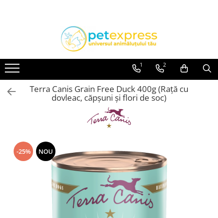
Toate Produsele
CAINI
ACCESORII
1
2
Hamuri
Terra Canis Grain Free Duck 400g (Rață cu
Lese
dovleac, căpșuni și flori de soc)
Zgarzi
Diete
HRANA UMEDA
Conserve
-25%
NOU
Plicuri
HRANA USCATA
INGRIJIRE
JUCARII