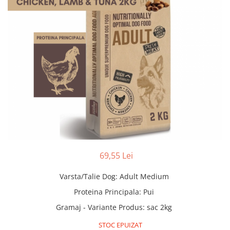
69,55 Lei
Varsta/Talie Dog
:
Adult Medium
Proteina Principala
:
Pui
Gramaj - Variante Produs
:
sac 2kg
STOC EPUIZAT