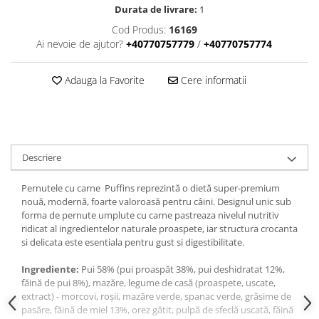
Durata de livrare:
1
Cod Produs:
16169
Ai nevoie de ajutor?
+40770757779
/
+40770757774
Adauga la Favorite
Cere informatii
Descriere
Pernutele cu carne Puffins reprezintă o dietă super-premium
nouă, modernă, foarte valoroasă pentru câini. Designul unic sub
forma de pernute umplute cu carne pastreaza nivelul nutritiv
ridicat al ingredientelor naturale proaspete, iar structura crocanta
si delicata este esentiala pentru gust si digestibilitate.
Ingrediente:
Pui 58% (pui proaspăt 38%, pui deshidratat 12%,
făină de pui 8%), mazăre, legume de casă (proaspete, uscate,
extract) - morcovi, roșii, mazăre verde, spanac verde, grăsime de
pasăre, făină de miel 13%, orez gătit, pulpă de sfeclă uscată, făină