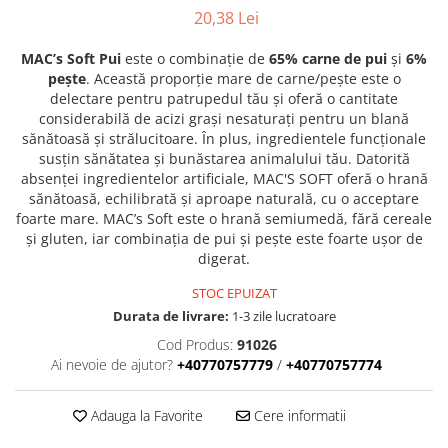
20,38 Lei
MAC’s Soft Pui
este o combinație de
65% carne de pui
și
6%
pește
. Această proporție mare de carne/pește este o
delectare pentru patrupedul tău și oferă o cantitate
considerabilă de acizi grași nesaturați pentru un blană
sănătoasă și strălucitoare. În plus, ingredientele funcționale
susțin sănătatea și bunăstarea animalului tău. Datorită
absenței ingredientelor artificiale, MAC'S SOFT oferă o hrană
sănătoasă, echilibrată și aproape naturală, cu o acceptare
foarte mare. MAC’s Soft este o hrană semiumedă, fără cereale
și gluten, iar combinația de pui și pește este foarte ușor de
digerat.
STOC EPUIZAT
Durata de livrare:
1-3 zile lucratoare
Cod Produs:
91026
Ai nevoie de ajutor?
+40770757779
/
+40770757774
Adauga la Favorite
Cere informatii