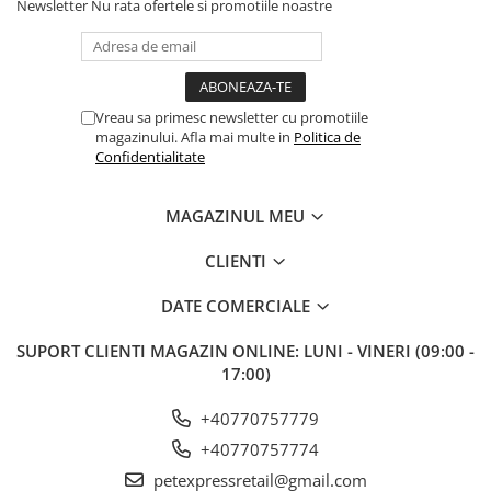
Newsletter
Nu rata ofertele si promotiile noastre
70 - 90 kg
590 - 730 g
Produsul se păstrează la rece și într-un loc uscat.
Vreau sa primesc newsletter cu promotiile
magazinului. Afla mai multe in
Politica de
Importator si Distribuitor: Petexpress Retail S.R.L., Soseaua
Confidentialitate
Cernica 1C, Pantelimon, Ilfov, Tel: 0770 757 774, CO: RO-
IF0286
MAGAZINUL MEU
CLIENTI
DATE COMERCIALE
SUPORT CLIENTI
MAGAZIN ONLINE: LUNI - VINERI (09:00 -
17:00)
+40770757779
+40770757774
petexpressretail@gmail.com